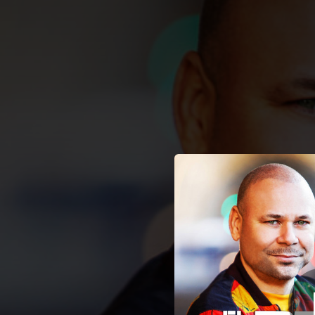
.
Perico Con M
You're all set!
03:15