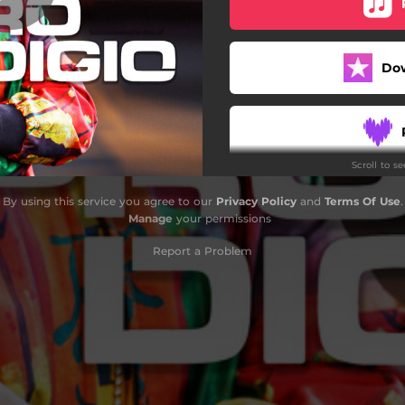
Do
Scroll to s
By using this service you agree to our
Privacy Policy
and
Terms Of Use
.
Manage
your permissions
Report a Problem