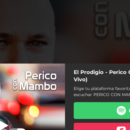
El Prodigio - Peric
ambo - En Vivo
Vivo)
Elige tu plataforma favorit
Perico Con Mambo - En Vivo
escuchar PERICO CON MA