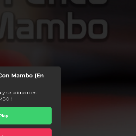
o Con Mambo (En
a y se primero en
MBO!!
Play