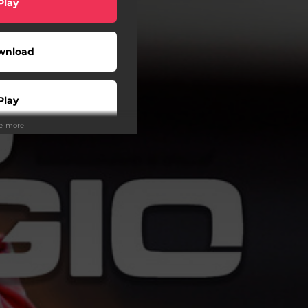
Play
wnload
Play
ee more
Play
Play